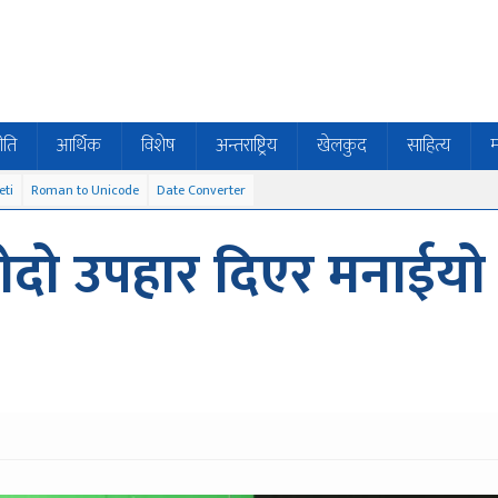
ीति
आर्थिक
विशेष
अन्तराष्ट्रिय
खेलकुद
साहित्य
म
eti
Roman to Unicode
Date Converter
ोदो उपहार दिएर मनाईयो