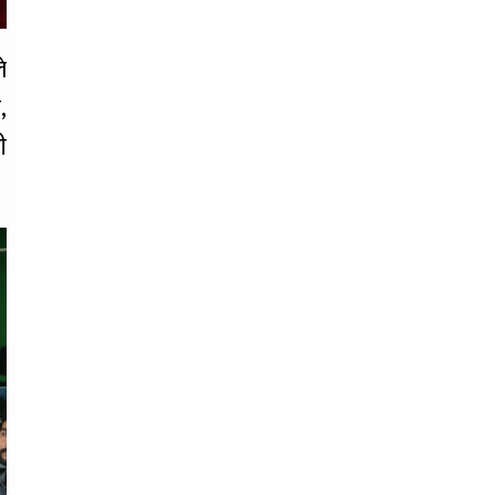
े
,
ी