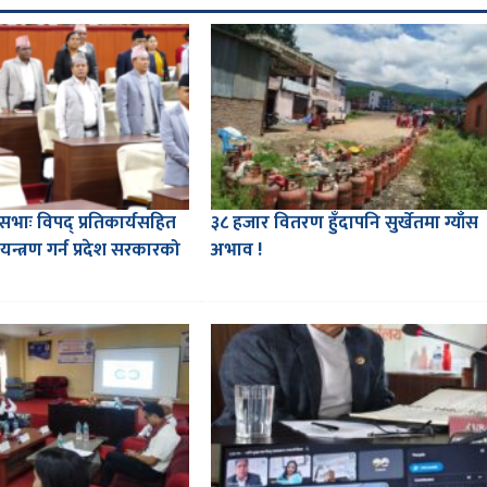
शसभाः विपद् प्रतिकार्यसहित
३८ हजार वितरण हुँदापनि सुर्खेतमा ग्याँस
न्त्रण गर्न प्रदेश सरकारको
अभाव !