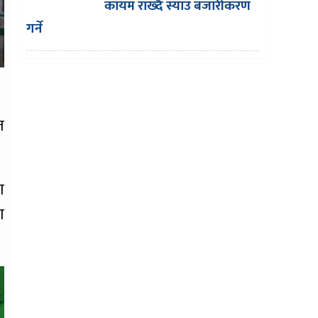
कायम राख्दै स्याउ बजारीकरण
गर्ने
त
ा
ा