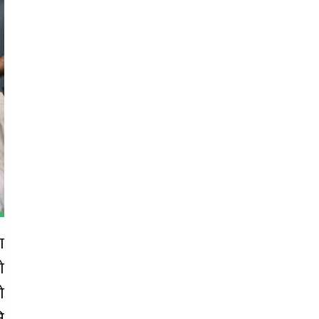
ा
ो
ो
ि