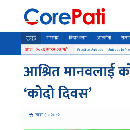
गृहपृष्ठ
समाचार
विचार-ब्लग
अन्तर्वार्ता
राजन
आज : २०८३ साउन २३ गते
Preeti to Unicode
Unicode to Pre
आश्रित मानवलाई क
‘कोदो दिवस’
साउन १७, २०८२
३९४ पटक