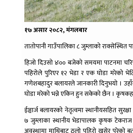
१७ असार २०८२, मंगलबार
तातोपानी गाउँपालिका ८ जुम्लाको राक्सेस्थित प
हिजो दिउसो ४ः०० बजेको समयमा पाटनमा चरिरह
पहिरोले पुरिएर १२ भेडा र एक घोडा मरेको भेटिए
गणेशबहादुर बलायरले जानकारी दिनुभयो । उहा
घोडा मरेको भन्ने एकिन हुन सकेको छैन । कृषकह
ईञ्चार्ज बलायरको नेतृत्वमा स्थानीयसहित सुर
७ जुम्लाका स्थानीय भेडापालक कृषक टेकर
अवस्थामा माथिबाट ठूलो पहिरो खसेर पुरेको ब