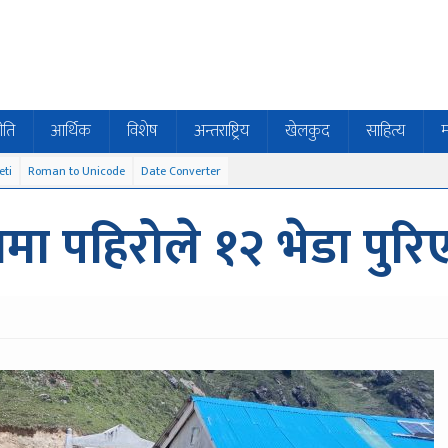
ीति
आर्थिक
विशेष
अन्तराष्ट्रिय
खेलकुद
साहित्य
म
eti
Roman to Unicode
Date Converter
नमा पहिरोले १२ भेडा पुरि