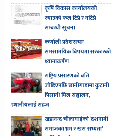
कृर्षि विकास कार्यालयकाे
स्याउकाे फल टिप्ने र नटिप्ने
सम्बन्धी सूचना
कर्णाली प्रदेशसभाः
समसामयिक विषयमा सरकारको
ध्यानाकर्षण
राष्ट्रिय प्रसारणकाे बत्ति
जाेडिएपछि छानीगाडामा कुटानी
पिसानी मिल सञ्चालन,
स्थानीयलाई सहज
खडानन्द चौलागाईको ‘दशनामी
समाजका भ्रम र खस सभ्यता’