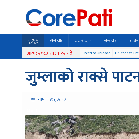
गृहपृष्ठ
समाचार
विचार-ब्लग
अन्तर्वार्ता
राजन
आज : २०८३ साउन २२ गते
Preeti to Unicode
Unicode to Pre
जुम्लाको राक्से पाट
आषाढ १७, २०८२
३३४ पटक