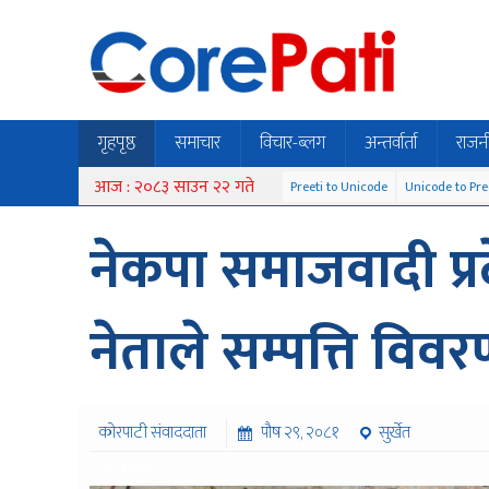
गृहपृष्ठ
समाचार
विचार-ब्लग
अन्तर्वार्ता
राजन
आज : २०८३ साउन २२ गते
Preeti to Unicode
Unicode to Pre
नेकपा समाजवादी प्
नेताले सम्पत्ति विवर
कोरपाटी संवाददाता
पौष २९, २०८१
सुर्खेत
३३७ पटक