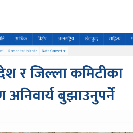
ीति
आर्थिक
विशेष
अन्तराष्ट्रिय
खेलकुद
साहित्य
म
eti
Roman to Unicode
Date Converter
रदेश र जिल्ला कमिटीका
ण अनिवार्य बुझाउनुपर्ने