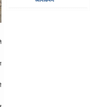
ध्यानाकर्षण
े
ण
े
न