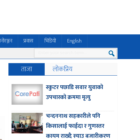
नोरञ्जन
प्रवास
भिडियो
English
ताजा
लोकप्रिय
स्कुटर पछाडि सवार युवाको
उपचारको क्रममा मृत्यु
चन्दननाथ सहकारीले पनि
किसालाई फाईदा र गुणस्तर
कायम राख्दै स्याउ बजारीकरण