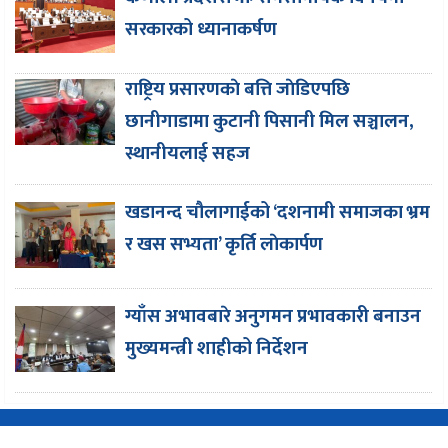
सरकारको ध्यानाकर्षण
राष्ट्रिय प्रसारणकाे बत्ति जाेडिएपछि
छानीगाडामा कुटानी पिसानी मिल सञ्चालन,
स्थानीयलाई सहज
खडानन्द चौलागाईको ‘दशनामी समाजका भ्रम
र खस सभ्यता’ कृर्ति लाेकार्पण
ग्याँस अभावबारे अनुगमन प्रभावकारी बनाउन
मुख्यमन्त्री शाहीको निर्देशन
Copyright © 2016-2026 CorePati | Powered By
EasySoftnepal