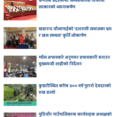
कर्णाली प्रदेशसभाः समसामयिक विषयमा
सरकारको ध्यानाकर्षण
खडानन्द चौलागाईको ‘दशनामी समाजका भ्रम
र खस सभ्यता’ कृर्ति लाेकार्पण
ग्याँस अभावबारे अनुगमन प्रभावकारी बनाउन
मुख्यमन्त्री शाहीको निर्देशन
कुडारीस्थित करिब ४०० वर्ष पुरानो देवदारको
रुख ढल्यो
गुठिचौर गाउँपालिकामा कार्यवाहक अध्यक्षको