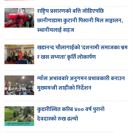
राष्ट्रिय प्रसारणकाे बत्ति जाेडिएपछि
छानीगाडामा कुटानी पिसानी मिल सञ्चालन,
स्थानीयलाई सहज
खडानन्द चौलागाईको ‘दशनामी समाजका भ्रम
र खस सभ्यता’ कृर्ति लाेकार्पण
ग्याँस अभावबारे अनुगमन प्रभावकारी बनाउन
मुख्यमन्त्री शाहीको निर्देशन
कुडारीस्थित करिब ४०० वर्ष पुरानो
देवदारको रुख ढल्यो