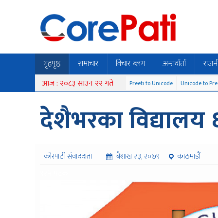
गृहपृष्ठ
समाचार
विचार-ब्लग
अन्तर्वार्ता
राजन
आज : २०८३ साउन २२ गते
Preeti to Unicode
Unicode to Pre
देशैभरका विद्यालय ६
कोरपाटी संवाददाता
बैशाख २३, २०७९
काठमाडौं
९२५ पटक