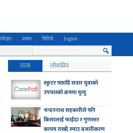
नोरञ्जन
प्रवास
भिडियो
English
ताजा
लोकप्रिय
स्कुटर पछाडि सवार युवाको
उपचारको क्रममा मृत्यु
चन्दननाथ सहकारीले पनि
किसालाई फाईदा र गुणस्तर
कायम राख्दै स्याउ बजारीकरण