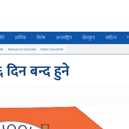
ीति
आर्थिक
विशेष
अन्तराष्ट्रिय
खेलकुद
साहित्य
म
eti
Roman to Unicode
Date Converter
 दिन बन्द हुने