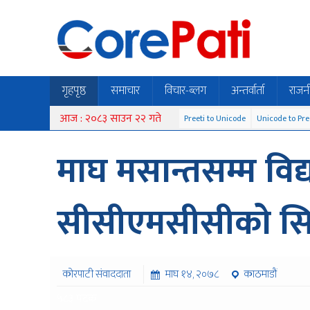
गृहपृष्ठ
समाचार
विचार-ब्लग
अन्तर्वार्ता
राजन
आज : २०८३ साउन २२ गते
Preeti to Unicode
Unicode to Pre
माघ मसान्तसम्म विद्
सीसीएमसीसीको स
कोरपाटी संवाददाता
माघ १४, २०७८
काठमाडौं
५८३ पटक