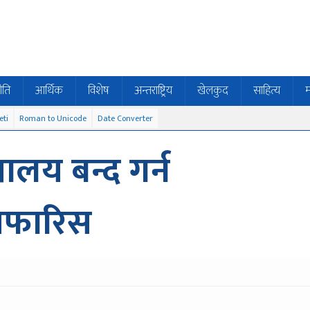
ीति
आर्थिक
विशेष
अन्तराष्ट्रिय
खेलकुद
साहित्य
म
eti
Roman to Unicode
Date Converter
यालय बन्द गर्न
िफारिस