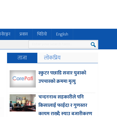
नोरञ्जन
प्रवास
भिडियो
English
ताजा
लोकप्रिय
स्कुटर पछाडि सवार युवाको
उपचारको क्रममा मृत्यु
चन्दननाथ सहकारीले पनि
किसालाई फाईदा र गुणस्तर
कायम राख्दै स्याउ बजारीकरण