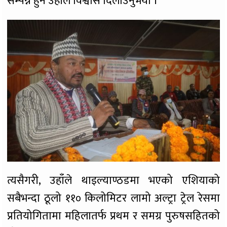
सम्पन्न हुने उहाँले विश्वास दिलाउनुभयो ।
त्यसैगरी, उहाँले थाइल्याण्ठडमा भएको एशियाको
सबैभन्दा ठूलो ११० किलोमिटर लामो अल्ट्रा ट्रेल रेसमा
प्रतियोगितामा महिलातर्फ प्रथम र समग्र पुरुषसहितको