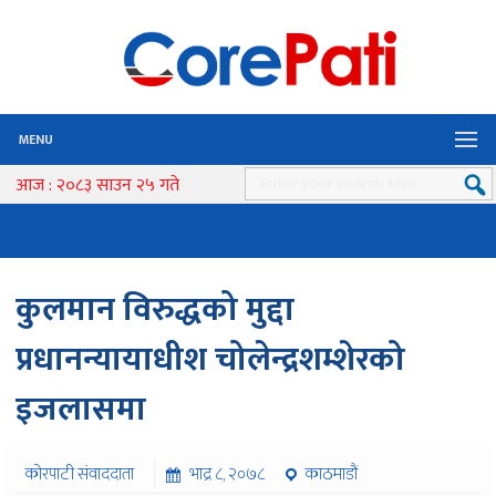
MENU
आज : २०८३ साउन २५ गते
कुलमान विरुद्धको मुद्दा
प्रधानन्यायाधीश चोलेन्द्रशम्शेरको
इजलासमा
कोरपाटी संवाददाता
भाद्र ८, २०७८
काठमाडौं