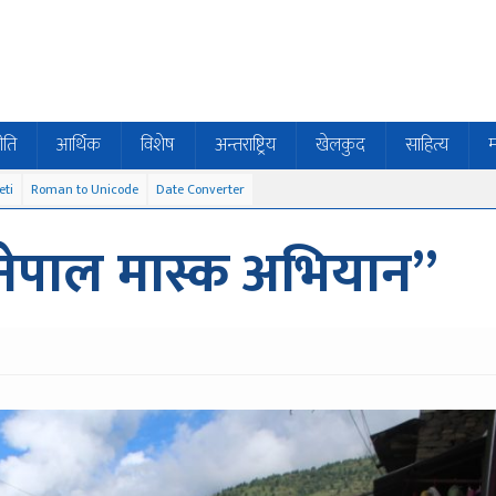
ीति
आर्थिक
विशेष
अन्तराष्ट्रिय
खेलकुद
साहित्य
म
eti
Roman to Unicode
Date Converter
 नेपाल मास्क अभियान”