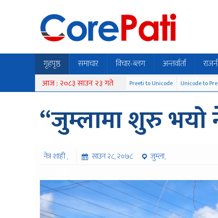
गृहपृष्ठ
समाचार
विचार-ब्लग
अन्तर्वार्ता
राजन
आज : २०८३ साउन २३ गते
Preeti to Unicode
Unicode to Pre
“जुम्लामा शुरु भयो
नेत्र शाही ,
साउन २८, २०७८
जुम्ला,
५५० पटक