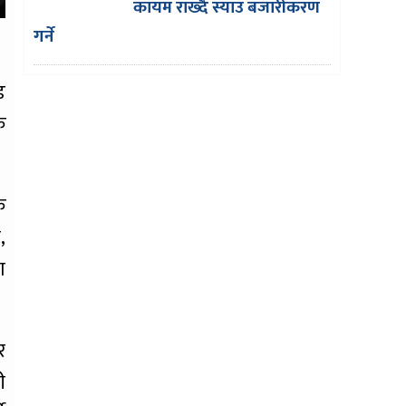
कायम राख्दै स्याउ बजारीकरण
गर्ने
ड
क
क
,
ा
र
ी