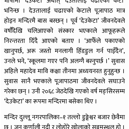
भाषामा ‘देउकेटा’ अर्थात् ‘देउतालाई चढाएको केटा’
भनिन्छ । देउतालाई चढाएको केटाले पूजापाठ मात्र
होइन मन्दिरमै बास बस्छन् । पूर्व ‘देउकेटा’ जीवनदेवले
वर्षौँदेखि चलिआएको संस्कार भएकाले आफूहरूले
निरन्तरता दिँदै आएको बताए । ‘आफैँले पकाएको
खानुपर्छ, अरू जस्तो मनलागी हिँडडुल गर्न पाइँदैन’,
उनले भने, ‘स्कूलमा गएर पनि अलग्गै बस्नुपर्छ ।’ सुवास
अहिले महादेव मावि कक्षा तीनमा अध्ययनरत हुनुहुन्छ ।
सुवास सानै भएकाले पूजापाठमा जीवनदेवले सघाउने
गरेका छन् । उनी २०६८ जेठदेखि गएको वर्ष मङ्सिरसम्म
‘देउकेटा’ का रूपमा मन्दिरमा बसेका थिए ।
मन्दिर दुल्लू नगरपालिका–१ तल्लो डुङ्गेश्वर बजार छेवैमा
छ । जुन कर्णाली नदी र लोहोरे खोलाको सङ्गमस्थल हो ।