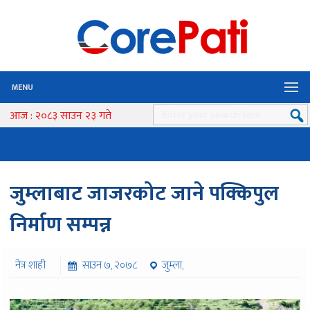
MENU
आज : २०८३ साउन २३ गते
जुम्लाबाट जाजरकोट जाने पक्किपुल
निर्माण सम्पन्न
नेत्र शाही
साउन ७, २०७८
जुम्ला,
१७१५ पटक