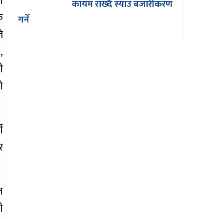
ण
कायम राख्दै स्याउ बजारीकरण
क
गर्ने
े
,
ी
ो
ी
र
त
ी