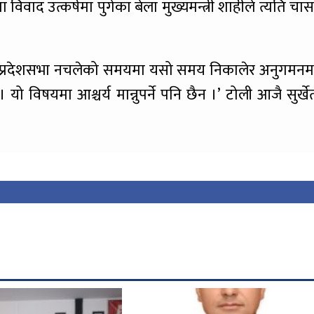
वाद उत्कर्षमा पुगेका बेला मुख्यमन्त्री शाहीले त्यति चास
ुँदैन, ‘प्रदेशसभा नचलेको समयमा यसो समय निकालेर अनुगमनम
् । यो विषयमा आश्चर्य मान्नुपर्ने पनि छैन ।’ टोली आजै सुर्खे