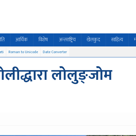
ीति
आर्थिक
विशेष
अन्तराष्ट्रिय
खेलकुद
साहित्य
म
eti
Roman to Unicode
Date Converter
 टोलीद्धारा लोलुङ्जोम