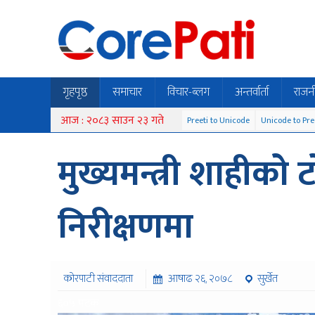
गृहपृष्ठ
समाचार
विचार-ब्लग
अन्तर्वार्ता
राजन
आज : २०८३ साउन २३ गते
Preeti to Unicode
Unicode to Pre
मुख्यमन्त्री शाहीको
निरीक्षणमा
कोरपाटी संवाददाता
आषाढ २६, २०७८
सुर्खेत
६०५ पटक