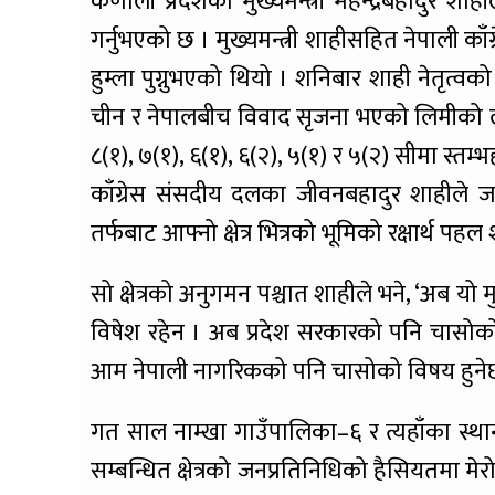
कर्णाली प्रदेशका मुख्यमन्त्री महेन्द्रबहादुर शाही
गर्नुभएको छ । मुख्यमन्त्री शाहीसहित नेपाली क
हुम्ला पुग्नुभएको थियो । शनिबार शाही नेतृत्वको
चीन र नेपालबीच विवाद सृजना भएको लिमीको लाप्चा
८(१), ७(१), ६(१), ६(२), ५(१) र ५(२) सीमा स्तम
काँग्रेस संसदीय दलका जीवनबहादुर शाहीले ज
तर्फबाट आफ्नो क्षेत्र भित्रको भूमिको रक्षार्थ पह
सो क्षेत्रको अनुगमन पश्चात शाहीले भने, ‘अब यो मुद्
विषेश रहेन । अब प्रदेश सरकारको पनि चासोको व
आम नेपाली नागरिकको पनि चासोको विषय हुने
गत साल नाम्खा गाउँपालिका–६ र त्यहाँका स्था
सम्बन्धित क्षेत्रको जनप्रतिनिधिको हैसियतमा मेर