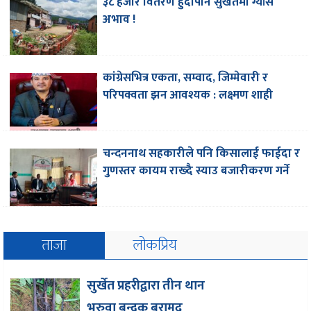
३८ हजार वितरण हुँदापनि सुर्खेतमा ग्याँस
अभाव !
कांग्रेसभित्र एकता, सम्वाद, जिम्मेवारी र
परिपक्वता झन आवश्यक : लक्ष्मण शाही
चन्दननाथ सहकारीले पनि किसालाई फाईदा र
गुणस्तर कायम राख्दै स्याउ बजारीकरण गर्ने
ताजा
लोकप्रिय
सुर्खेत प्रहरीद्वारा तीन थान
भरुवा बन्दुक बरामद