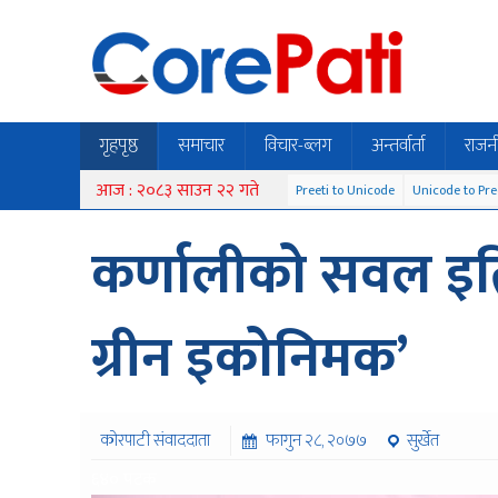
गृहपृष्ठ
समाचार
विचार-ब्लग
अन्तर्वार्ता
राजन
आज : २०८३ साउन २२ गते
Preeti to Unicode
Unicode to Pre
कर्णालीको सवल इति
ग्रीन इकोनिमक’
कोरपाटी संवाददाता
फागुन २८, २०७७
सुर्खेत
६४० पटक