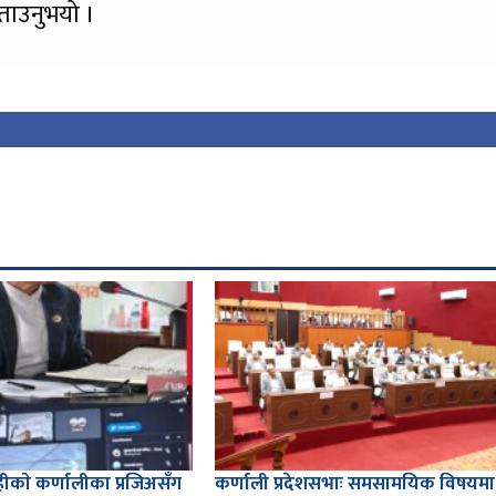
बताउनुभयो ।
शाहीकाे कर्णालीका प्रजिअसँग
कर्णाली प्रदेशसभाः समसामयिक विषयमा