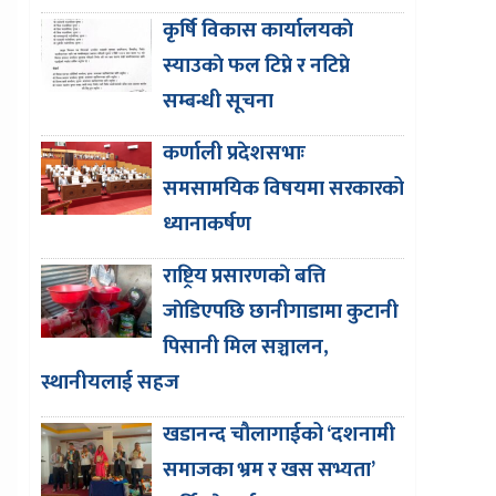
कृर्षि विकास कार्यालयकाे
स्याउकाे फल टिप्ने र नटिप्ने
सम्बन्धी सूचना
कर्णाली प्रदेशसभाः
समसामयिक विषयमा सरकारको
ध्यानाकर्षण
राष्ट्रिय प्रसारणकाे बत्ति
जाेडिएपछि छानीगाडामा कुटानी
पिसानी मिल सञ्चालन,
स्थानीयलाई सहज
खडानन्द चौलागाईको ‘दशनामी
समाजका भ्रम र खस सभ्यता’