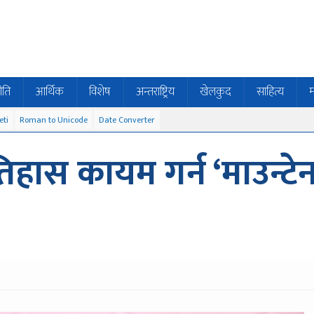
ीति
आर्थिक
विशेष
अन्तराष्ट्रिय
खेलकुद
साहित्य
म
eti
Roman to Unicode
Date Converter
हास कायम गर्न ‘माउन्टे