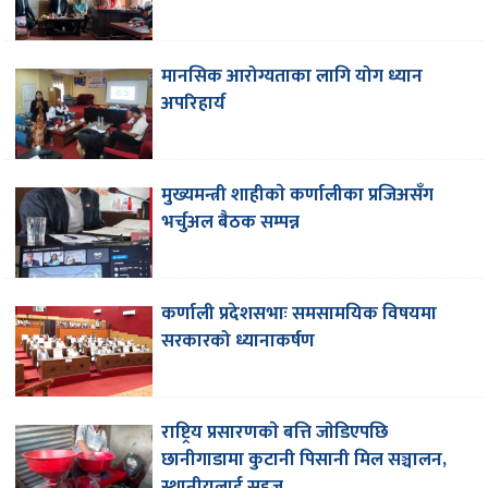
मानसिक आरोग्यताका लागि योग ध्यान
अपरिहार्य
मुख्यमन्त्री शाहीकाे कर्णालीका प्रजिअसँग
भर्चुअल बैठक सम्पन्न
कर्णाली प्रदेशसभाः समसामयिक विषयमा
सरकारको ध्यानाकर्षण
राष्ट्रिय प्रसारणकाे बत्ति जाेडिएपछि
छानीगाडामा कुटानी पिसानी मिल सञ्चालन,
स्थानीयलाई सहज