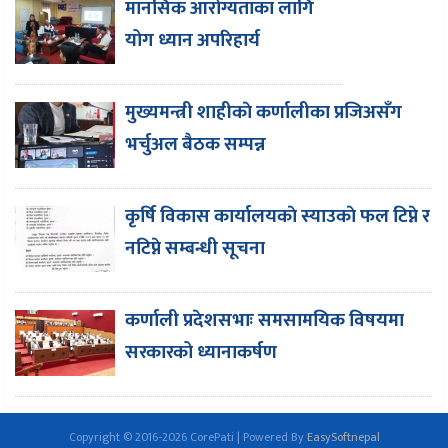
मानसिक आरोग्यताका लागि
योग ध्यान अपरिहार्य
मुख्यमन्त्री शाहीकाे कर्णालीका प्रजिअसँग
भर्चुअल बैठक सम्पन्न
कृर्षि विकास कार्यालयकाे स्याउकाे फल टिप्ने र
नटिप्ने सम्बन्धी सूचना
कर्णाली प्रदेशसभाः समसामयिक विषयमा
सरकारको ध्यानाकर्षण
Copyright © 2016-2026 CorePati | Powered By
EasySoftnepal