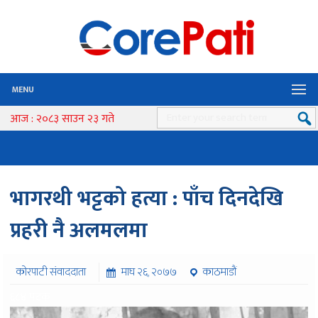
MENU
आज : २०८३ साउन २३ गते
भागरथी भट्टको हत्या : पाँच दिनदेखि
प्रहरी नै अलमलमा
कोरपाटी संवाददाता
माघ २६, २०७७
काठमाडौं
६८४ पटक