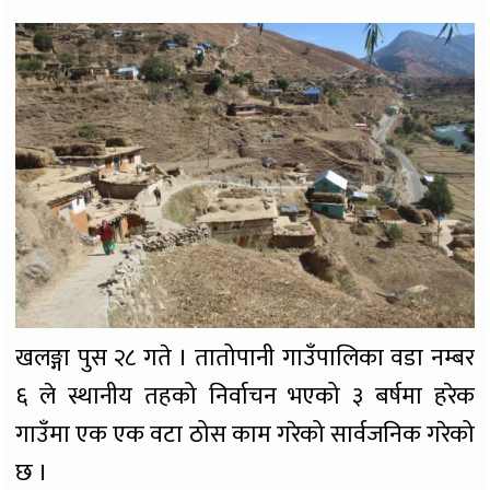
१५४३ पटक
खलङ्गा पुस २८ गते । तातोपानी गाउँपालिका वडा नम्बर
६ ले स्थानीय तहको निर्वाचन भएको ३ बर्षमा हरेक
गाउँमा एक एक वटा ठोस काम गरेको सार्वजनिक गरेको
छ ।