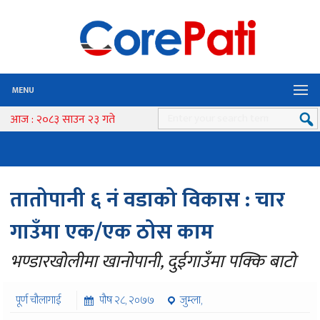
MENU
आज : २०८३ साउन २३ गते
तातोपानी ६ नं वडाको विकास : चार
गाउँमा एक/एक ठोस काम
भण्डारखोलीमा खानोपानी, दुईगाउँमा पक्कि बाटो
पूर्ण चौलागाई
पौष २८, २०७७
जुम्ला,