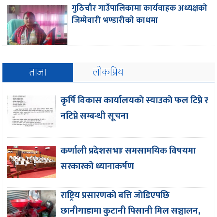
गुठिचौर गाउँपालिकामा कार्यवाहक अध्यक्षको
जिम्मेवारी भण्डारीकाे काधमा
ताजा
लोकप्रिय
कृर्षि विकास कार्यालयकाे स्याउकाे फल टिप्ने र
नटिप्ने सम्बन्धी सूचना
कर्णाली प्रदेशसभाः समसामयिक विषयमा
सरकारको ध्यानाकर्षण
राष्ट्रिय प्रसारणकाे बत्ति जाेडिएपछि
छानीगाडामा कुटानी पिसानी मिल सञ्चालन,