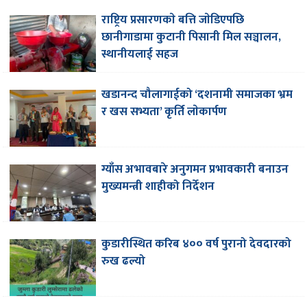
राष्ट्रिय प्रसारणकाे बत्ति जाेडिएपछि
छानीगाडामा कुटानी पिसानी मिल सञ्चालन,
स्थानीयलाई सहज
खडानन्द चौलागाईको ‘दशनामी समाजका भ्रम
र खस सभ्यता’ कृर्ति लाेकार्पण
ग्याँस अभावबारे अनुगमन प्रभावकारी बनाउन
मुख्यमन्त्री शाहीको निर्देशन
कुडारीस्थित करिब ४०० वर्ष पुरानो देवदारको
रुख ढल्यो