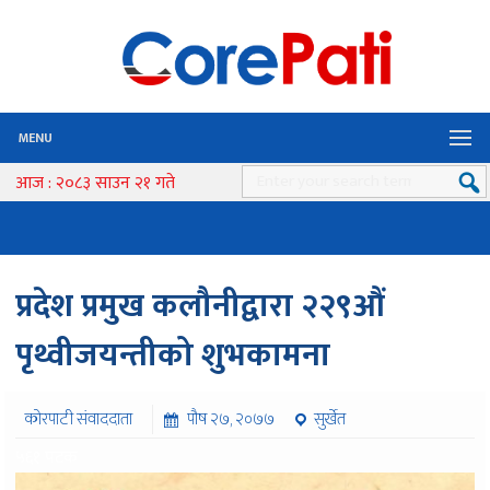
MENU
आज : २०८३ साउन २१ गते
प्रदेश प्रमुख कलौनीद्वारा २२९औं
पृथ्वीजयन्तीको शुभकामना
कोरपाटी संवाददाता
पौष २७, २०७७
सुर्खेत
५६१ पटक