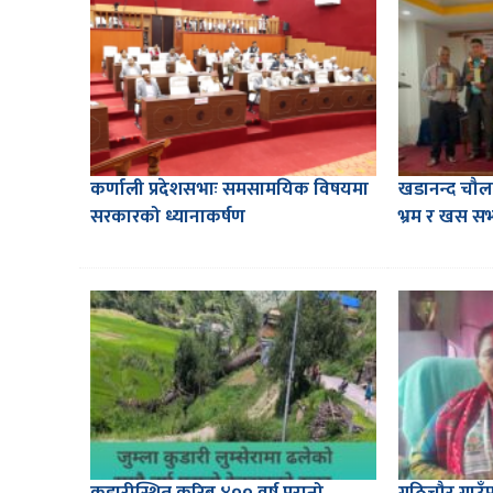
कर्णाली प्रदेशसभाः समसामयिक विषयमा
खडानन्द चौ
सरकारको ध्यानाकर्षण
भ्रम र खस सभ्य