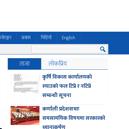
नोरञ्जन
प्रवास
भिडियो
English
ताजा
लोकप्रिय
कृर्षि विकास कार्यालयकाे
स्याउकाे फल टिप्ने र नटिप्ने
सम्बन्धी सूचना
कर्णाली प्रदेशसभाः
समसामयिक विषयमा सरकारको
ध्यानाकर्षण