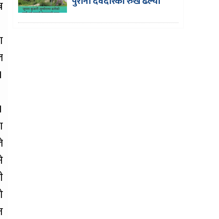
पुरानो देवदारको रुख ढल्यो
न
ा
ल
।
।
।
ा
े
े
ी
ो
त