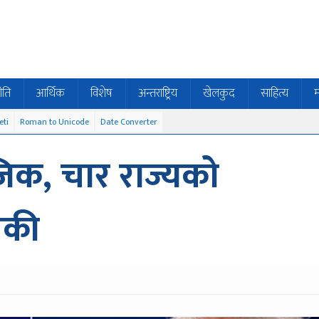
ीति
आर्थिक
विशेष
अन्तराष्ट्रिय
खेलकुद
साहित्य
म
eti
Roman to Unicode
Date Converter
िक, चार राज्यको
ँकी