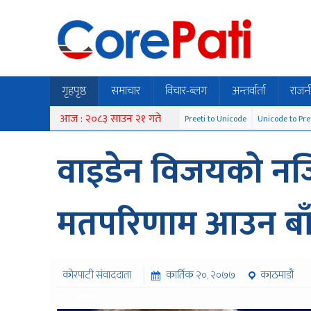
गृहपृष्ठ
समाचार
विचार-ब्लग
अन्तर्वार्ता
राजन
आज : २०८३ साउन २१ गते
Preeti to Unicode
Unicode to Pre
वाइडेन विजयको नज
मतपरिणाम आउन बा
कोरपाटी संवाददाता
कार्तिक २०, २०७७
काठमाडौं
५९२ पटक