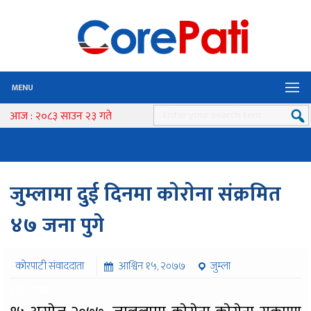
MENU
आज : २०८३ साउन २३ गते
जुम्लामा दुई दिनमा काेराेना संक्रमित
४७ जना पुगे
कोरपाटी संवाददाता
आश्विन १५, २०७७
जुम्ला
९१६ पटक