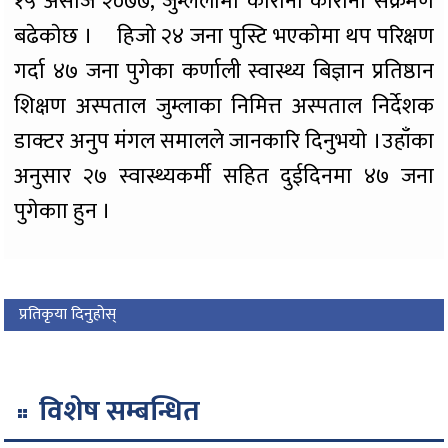
१५ असाेज २०७७, जुम्ललामा काेराेना काेराेना सक्रमण
बढेकाेछ । हिजाे २४ जना पुस्टि भएकाेमा थप परिक्षण
गर्दा ४७ जना पुगेका कर्णाली स्वास्थ्य बिज्ञान प्रतिष्ठान
शिक्षण अस्पताल जुम्लाका निमित्त अस्पताल निर्देशक
डाक्टर अनुप मंंगल समालले जानकारि दिनुभयाे ।उहाँका
अनुसार २७ स्वास्थ्यकर्मी सहित दुईदिनमा ४७ जना
पुगेकाा हुन ।
प्रतिकृया दिनुहोस्
विशेष सम्बन्धित