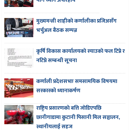
योग ध्यान अपरिहार्य
मुख्यमन्त्री शाहीकाे कर्णालीका प्रजिअसँग
भर्चुअल बैठक सम्पन्न
कृर्षि विकास कार्यालयकाे स्याउकाे फल टिप्ने र
नटिप्ने सम्बन्धी सूचना
कर्णाली प्रदेशसभाः समसामयिक विषयमा
सरकारको ध्यानाकर्षण
राष्ट्रिय प्रसारणकाे बत्ति जाेडिएपछि
छानीगाडामा कुटानी पिसानी मिल सञ्चालन,
स्थानीयलाई सहज