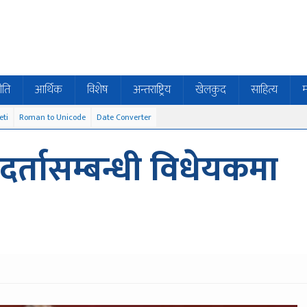
ीति
आर्थिक
विशेष
अन्तराष्ट्रिय
खेलकुद
साहित्य
म
eti
Roman to Unicode
Date Converter
दर्तासम्बन्धी विधेयकमा