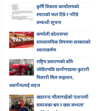
कृर्षि विकास कार्यालयकाे
स्याउकाे फल टिप्ने र नटिप्ने
सम्बन्धी सूचना
कर्णाली प्रदेशसभाः
समसामयिक विषयमा सरकारको
ध्यानाकर्षण
राष्ट्रिय प्रसारणकाे बत्ति
जाेडिएपछि छानीगाडामा कुटानी
पिसानी मिल सञ्चालन,
स्थानीयलाई सहज
खडानन्द चौलागाईको ‘दशनामी
समाजका भ्रम र खस सभ्यता’