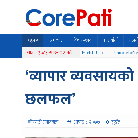
गृहपृष्ठ
समाचार
विचार-ब्लग
अन्तर्वार्ता
राजन
आज : २०८३ साउन २२ गते
Preeti to Unicode
Unicode to Pre
‘व्यापार व्यवसायको 
छलफल’
कोरपाटी संवाददाता
आषाढ ८, २०७७
सुर्खेत
७३४ पटक