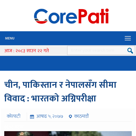
MENU
आज : २०८३ साउन २२ गते
चीन, पाकिस्तान र नेपालसँग सीमा
विवाद : भारतको अग्निपरीक्षा
कोरपाटी
आषाढ ५, २०७७
काठमाडौं
१६५८ पटक