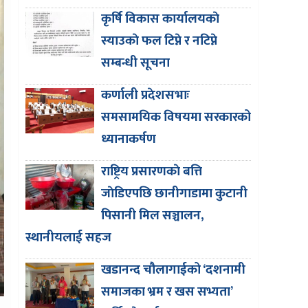
कृर्षि विकास कार्यालयकाे
स्याउकाे फल टिप्ने र नटिप्ने
सम्बन्धी सूचना
कर्णाली प्रदेशसभाः
समसामयिक विषयमा सरकारको
ध्यानाकर्षण
राष्ट्रिय प्रसारणकाे बत्ति
जाेडिएपछि छानीगाडामा कुटानी
पिसानी मिल सञ्चालन,
स्थानीयलाई सहज
खडानन्द चौलागाईको ‘दशनामी
समाजका भ्रम र खस सभ्यता’