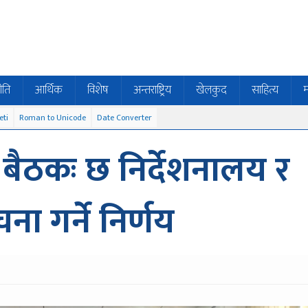
ीति
आर्थिक
विशेष
अन्तराष्ट्रिय
खेलकुद
साहित्य
म
eti
Roman to Unicode
Date Converter
द् बैठकः छ निर्देशनालय र
चना गर्ने निर्णय