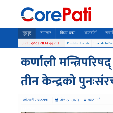
गृहपृष्ठ
समाचार
विचार-ब्लग
अन्तर्वार्ता
राजन
आज : २०८३ साउन २२ गते
Preeti to Unicode
Unicode to Pre
कर्णाली मन्त्रिपरिष
तीन केन्द्रको पुनःसंर
कोरपाटी संवाददाता
जेठ २८, २०८३
काठमाडौं
११३ पटक