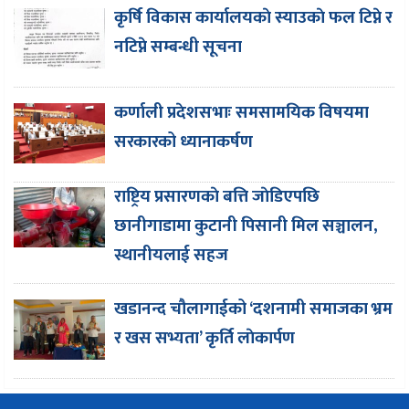
कृर्षि विकास कार्यालयकाे स्याउकाे फल टिप्ने र
नटिप्ने सम्बन्धी सूचना
कर्णाली प्रदेशसभाः समसामयिक विषयमा
सरकारको ध्यानाकर्षण
राष्ट्रिय प्रसारणकाे बत्ति जाेडिएपछि
छानीगाडामा कुटानी पिसानी मिल सञ्चालन,
स्थानीयलाई सहज
खडानन्द चौलागाईको ‘दशनामी समाजका भ्रम
र खस सभ्यता’ कृर्ति लाेकार्पण