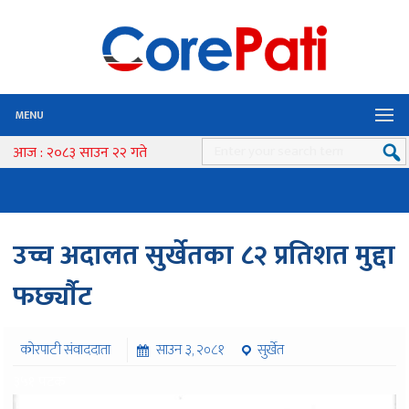
MENU
आज : २०८३ साउन २२ गते
उच्च अदालत सुर्खेतका ८२ प्रतिशत मुद्दा
फर्छ्याैट
कोरपाटी संवाददाता
साउन ३, २०८१
सुर्खेत
३५१ पटक