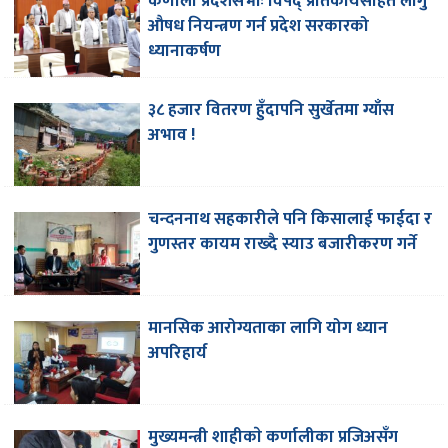
कर्णाली प्रदेशसभाः विपद् प्रतिकार्यसहित लागु
औषध नियन्त्रण गर्न प्रदेश सरकारको
ध्यानाकर्षण
३८ हजार वितरण हुँदापनि सुर्खेतमा ग्याँस
अभाव !
चन्दननाथ सहकारीले पनि किसालाई फाईदा र
गुणस्तर कायम राख्दै स्याउ बजारीकरण गर्ने
मानसिक आरोग्यताका लागि योग ध्यान
अपरिहार्य
मुख्यमन्त्री शाहीकाे कर्णालीका प्रजिअसँग