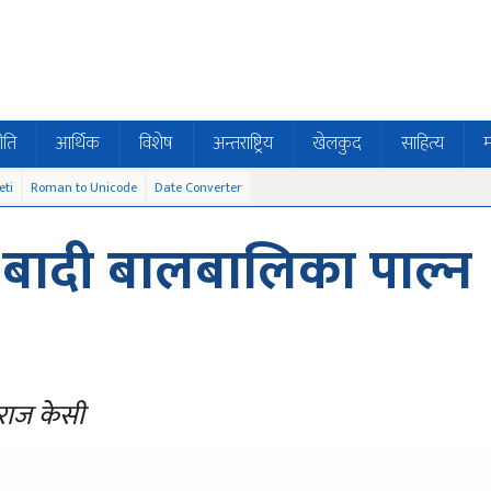
ीति
आर्थिक
विशेष
अन्तराष्ट्रिय
खेलकुद
साहित्य
म
eti
Roman to Unicode
Date Converter
६ बादी बालबालिका पाल्न
राज केसी