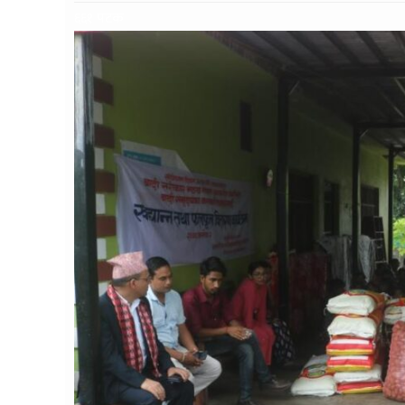
६६१ पटक