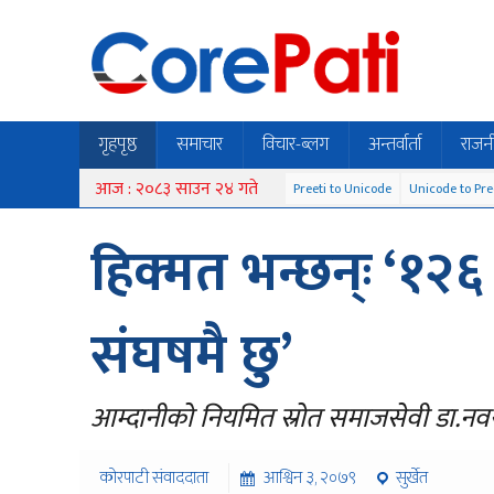
गृहपृष्ठ
समाचार
विचार-ब्लग
अन्तर्वार्ता
राजन
आज : २०८३ साउन २४ गते
Preeti to Unicode
Unicode to Pre
हिक्मत भन्छन्ः ‘१२
संघषमै छु’
आम्दानीको नियमित स्रोत समाजसेवी डा.नव
कोरपाटी संवाददाता
आश्विन ३, २०७९
सुर्खेत