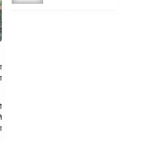
ा
ा
ि
े
ा