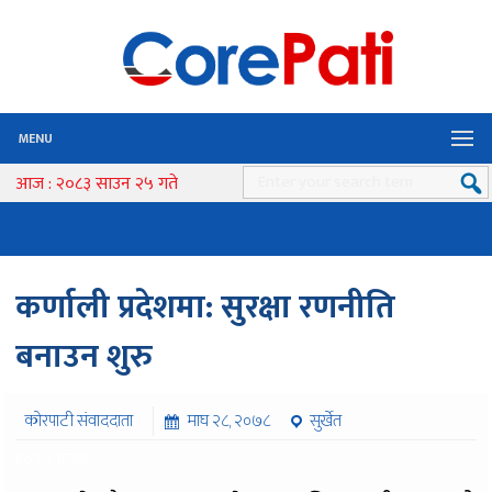
MENU
आज : २०८३ साउन २५ गते
कर्णाली प्रदेशमा: सुरक्षा रणनीति
बनाउन शुरु
कोरपाटी संवाददाता
माघ २८, २०७८
सुर्खेत
१०३० पटक