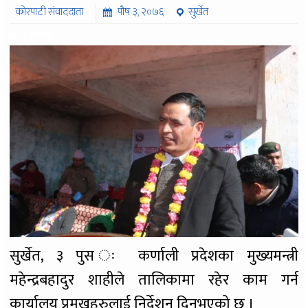
कोरपाटी संवाददाता
पौष ३, २०७६
सुर्खेत
७५९ पटक
सुर्खेत, ३ पुस ः कर्णाली प्रदेशका मुख्यमन्त्री
महेन्द्रबहादुर शाहीले तालिकामा रहेर काम गर्न
कार्यालय प्रमुखहरुलाई निर्देशन दिनुभएको छ ।