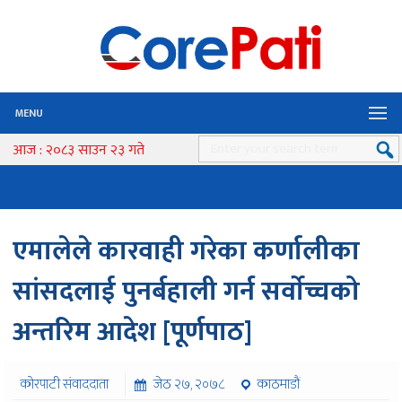
MENU
आज : २०८३ साउन २३ गते
एमालेले कारवाही गरेका कर्णालीका
सांसदलाई पुनर्बहाली गर्न सर्वाेच्चको
अन्तरिम आदेश [पूर्णपाठ]
कोरपाटी संवाददाता
जेठ २७, २०७८
काठमाडौं