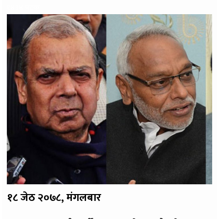
१४३४ पटक
१८ जेठ २०७८, मंगलबार