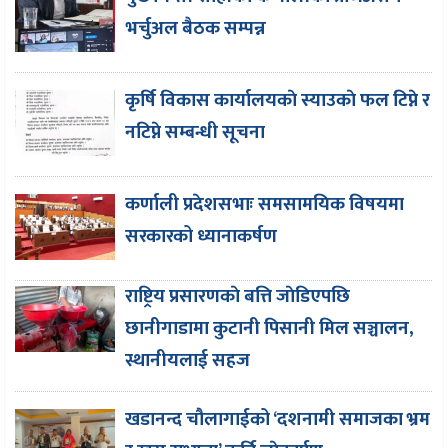
भर्चुअल बैठक सम्पन्न
कृर्षि विकास कार्यालयकाे स्याउकाे फल टिप्ने र
नटिप्ने सम्बन्धी सूचना
कर्णाली प्रदेशसभाः समसामयिक विषयमा
सरकारको ध्यानाकर्षण
राष्ट्रिय प्रसारणकाे बत्ति जाेडिएपछि
छानीगाडामा कुटानी पिसानी मिल सञ्चालन,
स्थानीयलाई सहज
खडानन्द चौलागाईको ‘दशनामी समाजका भ्रम