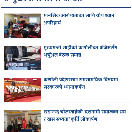
मानसिक आरोग्यताका लागि योग ध्यान
अपरिहार्य
मुख्यमन्त्री शाहीकाे कर्णालीका प्रजिअसँग
भर्चुअल बैठक सम्पन्न
कर्णाली प्रदेशसभाः समसामयिक विषयमा
सरकारको ध्यानाकर्षण
खडानन्द चौलागाईको ‘दशनामी समाजका भ्रम
र खस सभ्यता’ कृर्ति लाेकार्पण