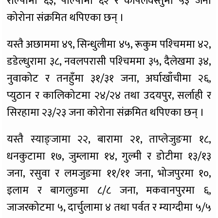
रोल्पामा ६३, पाल्पामा ६२ र कपिलवस्तुमा ५३ जना
कोरोना संक्रमित थपिएका छन् ।
यस्तै अछाममा ४९, सिन्धुलीमा ४५, रूकुम पश्‍चिममा ४२,
डडेल्धुरामा ३८, नवलपरासी पश्‍चिममा ३५, दैलेखमा ३४,
नुवाकोट र तनहुँमा ३१/३१ जना, अर्घाखाँचीमा २६,
प्युठान र कालिकोटमा २४/२४ तथा उदयपुर, सर्लाही र
सिरहामा २३/२३ जना कोरोना संक्रमित थपिएका छन् ।
यस्तै स्याङ्जामा २२, बारामा २१, ताप्लेजुङमा १८,
धनकुटामा १७, जुम्लामा १४, गुल्मी र डोटीमा १३/१३
जना, रसुवा र लमजुङमा ११/११ जना, भोजपुरमा १०,
इलाम र बागलुङमा ८/८ जना, मकवानपुरमा ६,
जाजरकोटमा ५, दार्चुलामा ४ तथा पर्वत र म्‍याग्दीमा ५/५