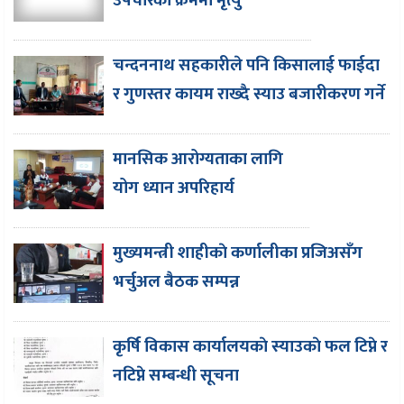
उपचारको क्रममा मृत्यु
चन्दननाथ सहकारीले पनि किसालाई फाईदा
र गुणस्तर कायम राख्दै स्याउ बजारीकरण गर्ने
मानसिक आरोग्यताका लागि
योग ध्यान अपरिहार्य
मुख्यमन्त्री शाहीकाे कर्णालीका प्रजिअसँग
भर्चुअल बैठक सम्पन्न
कृर्षि विकास कार्यालयकाे स्याउकाे फल टिप्ने र
नटिप्ने सम्बन्धी सूचना