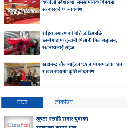
कर्णाली प्रदेशसभाः समसामयिक विषयमा
सरकारको ध्यानाकर्षण
राष्ट्रिय प्रसारणकाे बत्ति जाेडिएपछि
छानीगाडामा कुटानी पिसानी मिल सञ्चालन,
स्थानीयलाई सहज
खडानन्द चौलागाईको ‘दशनामी समाजका भ्रम
र खस सभ्यता’ कृर्ति लाेकार्पण
ताजा
लोकप्रिय
स्कुटर पछाडि सवार युवाको