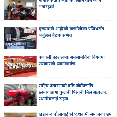
मानसिक आरोग्यताका लागि योग ध्यान
अपरिहार्य
मुख्यमन्त्री शाहीकाे कर्णालीका प्रजिअसँग
भर्चुअल बैठक सम्पन्न
कर्णाली प्रदेशसभाः समसामयिक विषयमा
सरकारको ध्यानाकर्षण
राष्ट्रिय प्रसारणकाे बत्ति जाेडिएपछि
छानीगाडामा कुटानी पिसानी मिल सञ्चालन,
स्थानीयलाई सहज
खडानन्द चौलागाईको ‘दशनामी समाजका भ्रम