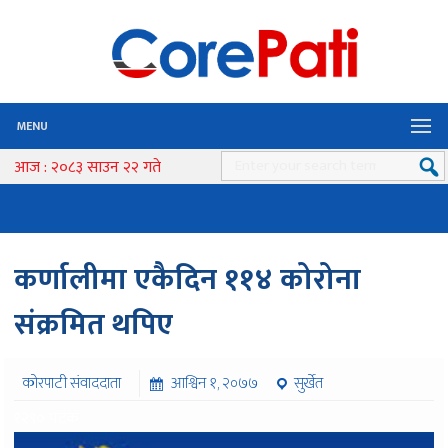
MENU
आज : २०८३ साउन २२ गते
कर्णालीमा एकैदिन ११४ कोरोना
संक्रमित थपिए
कोरपाटी संवाददाता
आश्विन १, २०७७
सुर्खेत
१२९० पटक