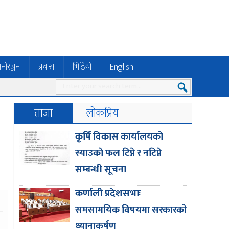
नोरञ्जन
प्रवास
भिडियो
English
ताजा
लोकप्रिय
कृर्षि विकास कार्यालयकाे
स्याउकाे फल टिप्ने र नटिप्ने
सम्बन्धी सूचना
कर्णाली प्रदेशसभाः
समसामयिक विषयमा सरकारको
ध्यानाकर्षण