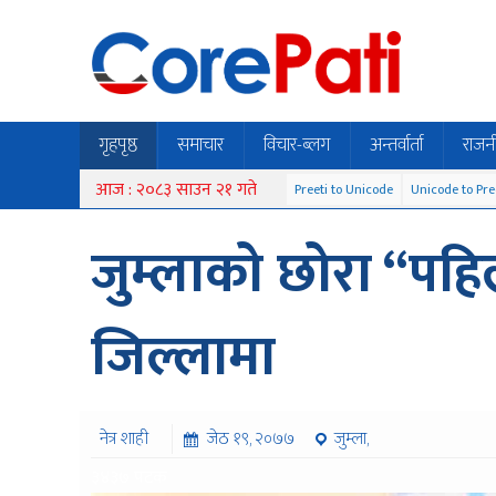
गृहपृष्ठ
समाचार
विचार-ब्लग
अन्तर्वार्ता
राजन
आज : २०८३ साउन २१ गते
Preeti to Unicode
Unicode to Pre
जुम्लाको छोरा “पहि
जिल्लामा
नेत्र शाही
जेठ १९, २०७७
जुम्ला,
३४३७ पटक