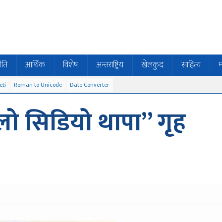
ीति
आर्थिक
विशेष
अन्तराष्ट्रिय
खेलकुद
साहित्य
म
eti
Roman to Unicode
Date Converter
लो सिडियो थापा” गृह