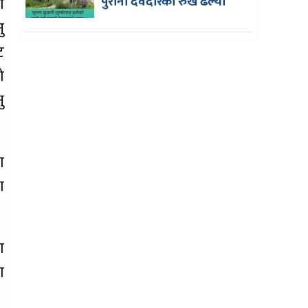
पुरानो देवदारको रुख ढल्यो
ा
ु
ट
ो
ु
ा
ा
ा
ा