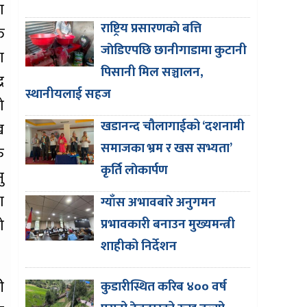
ा
राष्ट्रिय प्रसारणकाे बत्ति
ि
जाेडिएपछि छानीगाडामा कुटानी
ा
पिसानी मिल सञ्चालन,
र
स्थानीयलाई सहज
ो
खडानन्द चौलागाईको ‘दशनामी
ख
समाजका भ्रम र खस सभ्यता’
ु
कृर्ति लाेकार्पण
ु
ा
ग्याँस अभावबारे अनुगमन
ो
प्रभावकारी बनाउन मुख्यमन्त्री
शाहीको निर्देशन
ी
कुडारीस्थित करिब ४०० वर्ष