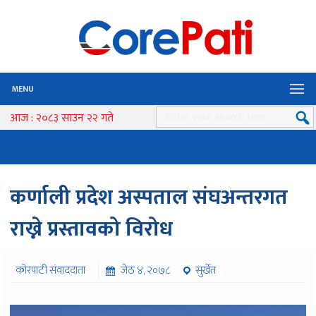
MENU
आज : २०८३ साउन २२ गते
कर्णाली प्रदेश अस्पताल संघअन्तरगत
राख्ने प्रस्तावको विरोध
कोरपाटी संवाददाता
जेठ ४, २०७८
सुर्खेत
८८२ पटक