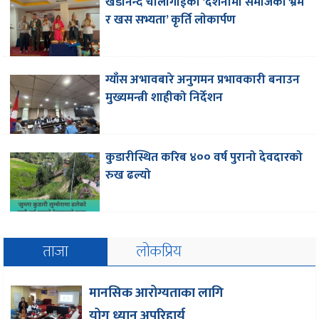
खडानन्द चौलागाईको ‘दशनामी समाजका भ्रम
र खस सभ्यता’ कृर्ति लाेकार्पण
ग्याँस अभावबारे अनुगमन प्रभावकारी बनाउन
मुख्यमन्त्री शाहीको निर्देशन
कुडारीस्थित करिब ४०० वर्ष पुरानो देवदारको
रुख ढल्यो
ताजा
लोकप्रिय
मानसिक आरोग्यताका लागि
योग ध्यान अपरिहार्य