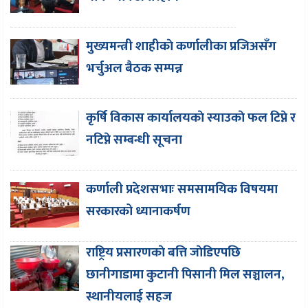
मुख्यमन्त्री शाहीकाे कर्णालीका प्रजिअसँग
भर्चुअल बैठक सम्पन्न
कृर्षि विकास कार्यालयकाे स्याउकाे फल टिप्ने र
नटिप्ने सम्बन्धी सूचना
कर्णाली प्रदेशसभाः समसामयिक विषयमा
सरकारको ध्यानाकर्षण
राष्ट्रिय प्रसारणकाे बत्ति जाेडिएपछि
छानीगाडामा कुटानी पिसानी मिल सञ्चालन,
स्थानीयलाई सहज