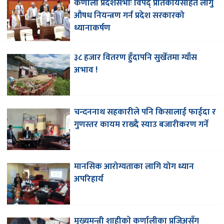
कर्णाली प्रदेशसभाः विपद् प्रतिकार्यसहित लागु
औषध नियन्त्रण गर्न प्रदेश सरकारको
ध्यानाकर्षण
३८ हजार वितरण हुँदापनि सुर्खेतमा ग्याँस
अभाव !
चन्दननाथ सहकारीले पनि किसालाई फाईदा र
गुणस्तर कायम राख्दै स्याउ बजारीकरण गर्ने
मानसिक आरोग्यताका लागि योग ध्यान
अपरिहार्य
मुख्यमन्त्री शाहीकाे कर्णालीका प्रजिअसँग