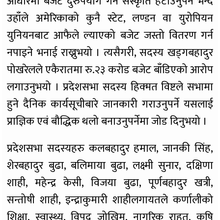
आधारमा बजेट दुरुपयोग गर्ने संस्कृति हटाउनुपर्ने भन्दै
उहाँले अमेरिकाको कुनै स्टेट, लण्डन वा युरोपियन
युनियनबाट आफैले ल्याएको बजेट जस्तो वितरण गर्न
नपाइने भनाई राख्नुभयो । त्यसैगरी, सदस्य खड्गबहादुर
पोखरेलले एकैरातमा रु.२३ करोड बजेट बाँडिएको आरोप
लगाउनुभयो । प्रदेशसभा सदस्य हिक्मत विष्टले सभामा
हुने दैनिक कार्यसूचीबारे जानकारी गराउनुपर्ने यसलाई
प्राज्ञिक एवं बौद्धिक थलो बनाउनुपर्नेमा जोड दिनुभयो ।
प्रदेशसभा सदस्यहरु कलबहादुर हमाल, जानकी सिंह,
शेरबहादुर बुढा, बलिमाया बुढा, लक्ष्मी सुनार, दक्षिणा
शाही, महेन्द्र केसी, विजया बुढा, पूर्णबहादुर खत्री,
सन्तोषी शाही, इन्द्राकुमारी शाहीलगायतले कर्णालीको
शिक्षा, स्वास्थ्य, विपद् जोखिम, नागरिक राहत, कृषि