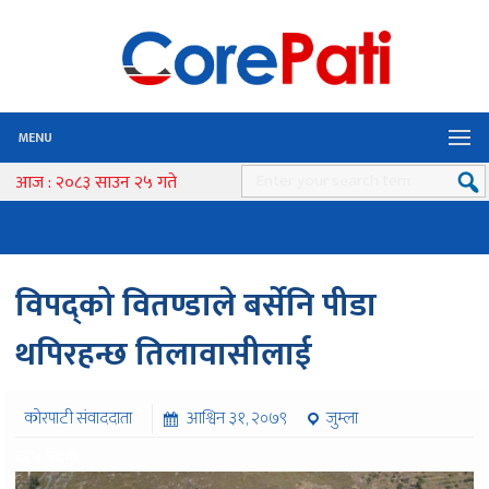
MENU
आज : २०८३ साउन २५ गते
विपद्को वितण्डाले बर्सेनि पीडा
थपिरहन्छ तिलावासीलाई
कोरपाटी संवाददाता
आश्विन ३१, २०७९
जुम्ला
६२५ पटक