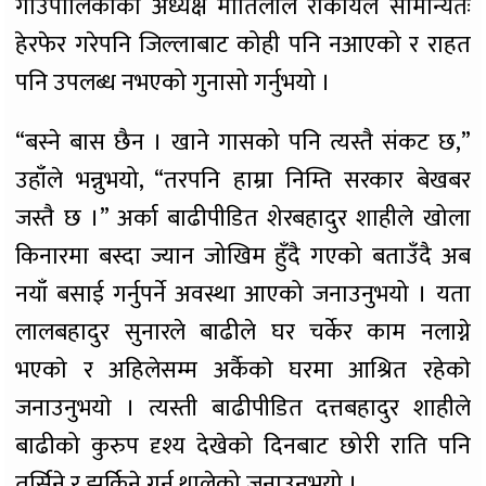
गाउँपालिकाका अध्यक्ष मोतिलाल रोकायले सामान्यतः
हेरफेर गरेपनि जिल्लाबाट कोही पनि नआएको र राहत
पनि उपलब्ध नभएको गुनासो गर्नुभयो ।
“बस्ने बास छैन । खाने गासको पनि त्यस्तै संकट छ,”
उहाँले भन्नुभयो, “तरपनि हाम्रा निम्ति सरकार बेखबर
जस्तै छ ।” अर्का बाढीपीडित शेरबहादुर शाहीले खोला
किनारमा बस्दा ज्यान जोखिम हुँदै गएको बताउँदै अब
नयाँ बसाई गर्नुपर्ने अवस्था आएको जनाउनुभयो । यता
लालबहादुर सुनारले बाढीले घर चर्केर काम नलाग्ने
भएकाे र अहिलेसम्म अर्कैकाे घरमा आश्रित रहेकाे
जनाउनुभयाे । त्यस्ती बाढीपीडित दत्तबहादुर शाहीले
बाढीको कुरुप दृश्य देखेको दिनबाट छोरी राति पनि
तर्सिने र झर्किने गर्न थालेको जनाउनुभयो ।